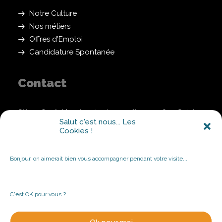
Notre Culture
Nos métiers
Offres d'Emploi
Candidature Spontanée
Contact
Siège Social
| 3 chemin des pavillons, 44800 Saint-
Herblain
Salut c'est nous... Les
Cookies !
NOUS CONTACTER
Bonjour, on aimerait bien vous accompagner pendant votre visite...
C'est OK pour vous ?