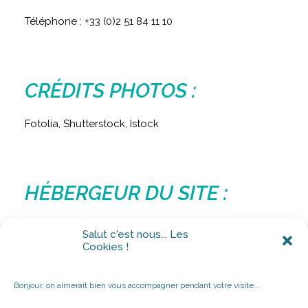
Téléphone : +33 (0)2 51 84 11 10
CRÉDITS PHOTOS :
Fotolia, Shutterstock, Istock
HÉBERGEUR DU SITE :
Ce site est hébergé par la société GANDI SAS ayant
Salut c'est nous... Les
son siège social au 63-65 boulevard Massena à Paris
Cookies !
(75013) FRANCE, Téléphone : +33(0)1 70 37 76 61
Bonjour, on aimerait bien vous accompagner pendant votre visite...