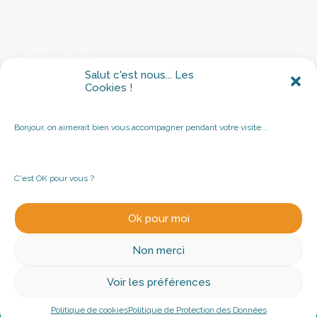
Mentions légales
Salut c'est nous... Les
Cookies !
© 2026 Atlantic Ingénierie | Tous droits réservés |
Mentions
légales
Bonjour, on aimerait bien vous accompagner pendant votre visite...
C'est OK pour vous ?
Ok pour moi
© 2026 Atlantic Ingénierie | Tous droits réservés |
Mentions légales
Non merci
Voir les préférences
Politique de cookies
Politique de Protection des Données